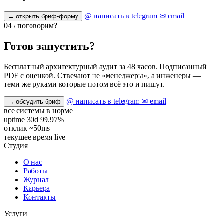
@ написать в telegram
✉ email
→ открыть бриф-форму
04 / поговорим?
Готов
запустить?
Бесплатный архитектурный аудит за 48 часов. Подписанный
PDF с оценкой. Отвечают не «менеджеры», а инженеры —
теми же руками которые потом всё это и пишут.
@ написать в telegram
✉ email
→ обсудить бриф
все системы
в норме
uptime 30d
99.97%
отклик
~50ms
текущее время
live
Студия
О нас
Работы
Журнал
Карьера
Контакты
Услуги