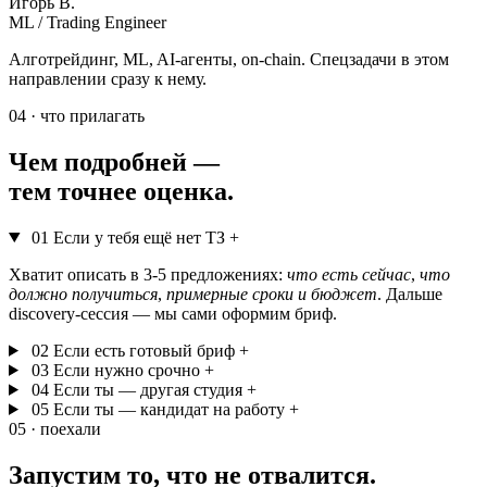
Игорь В.
ML / Trading Engineer
Алготрейдинг, ML, AI-агенты, on-chain. Спецзадачи в этом
направлении сразу к нему.
04 · что прилагать
Чем подробней —
тем точнее оценка.
01
Если у тебя ещё нет ТЗ
+
Хватит описать в 3-5 предложениях:
что есть сейчас
,
что
должно получиться
,
примерные сроки и бюджет
. Дальше
discovery-сессия — мы сами оформим бриф.
02
Если есть готовый бриф
+
03
Если нужно срочно
+
04
Если ты — другая студия
+
05
Если ты — кандидат на работу
+
05 · поехали
Запустим
то, что не отвалится.