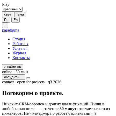
Play
свет
тьма
Ru
En
↑
paradigma
Студия
Работы
↓
Услуги
↓
Журнал
Контакты
⌕
найти
⌘K
online · 30 мин
обсудить →
contact · open for projects · q3 2026
Поговорим
о проекте.
Никаких CRM-воронок и долгих квалификаций. Пиши в
любой канал ниже — в течение
30 минут
отвечает кто-то из
инженеров. Не «менеджер по работе с клиентами», а