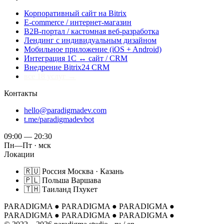
Корпоративный сайт на Bitrix
E-commerce / интернет-магазин
B2B-портал / кастомная веб-разработка
Лендинг с индивидуальным дизайном
Мобильное приложение (iOS + Android)
Интеграция 1С ↔ сайт / CRM
Внедрение Bitrix24 CRM
все 18 услуг →
Контакты
hello@paradigmadev.com
t.me/paradigmadevbot
09:00 — 20:30
Пн—Пт · мск
Локации
🇷🇺
Россия
Москва · Казань
🇵🇱
Польша
Варшава
🇹🇭
Таиланд
Пхукет
PARADIGMA
●
PARADIGMA
●
PARADIGMA
●
PARADIGMA
●
PARADIGMA
●
PARADIGMA
●