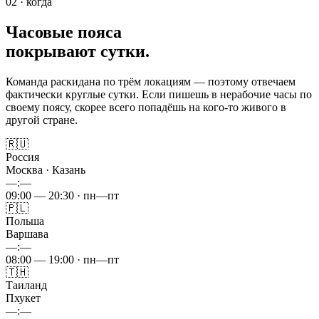
02 · когда
Часовые пояса
покрывают сутки.
Команда раскидана по трём локациям — поэтому отвечаем
фактически круглые сутки. Если пишешь в нерабочие часы по
своему поясу, скорее всего попадёшь на кого-то живого в
другой стране.
🇷🇺
Россия
Москва · Казань
—:—
09:00 — 20:30 · пн—пт
🇵🇱
Польша
Варшава
—:—
08:00 — 19:00 · пн—пт
🇹🇭
Таиланд
Пхукет
—:—