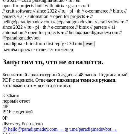
© 2022—2026 paradigma studio · ru / en
open for projects
built with bitrix · gsap · craft
// craft software
// since 2022
// ru · pl · th
// e-commerce
// bitrix
//
parsers
// ai · automation
// open for projects ●
//
hello@paradigmadev.com
// @paradigmadevbot
// craft software
//
since 2022
// ru · pl · th
// e-commerce
// bitrix
// parsers
// ai ·
automation
// open for projects ●
// hello@paradigmadev.com
//
@paradigmadevbot
paradigma · brief.form
first reply < 30 min
esc
начнём проект · отвечает инженер
Запустим
то, что не отвалится.
Бесплатный архитектурный аудит за 48 часов. Подписанный
PDF с оценкой. Отвечают
инженеры теми же руками
,
которыми потом всё это и пишут.
< 30
мин
первый ответ
48
ч
PDF с оценкой
0
₽
discovery бесплатно
@
hello@paradigmadev.com
→
tg
t.me/paradigmadevbot
→