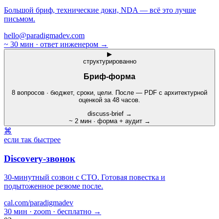
Большой бриф, технические доки, NDA — всё это лучше
письмом.
hello@paradigmadev.com
~ 30 мин · ответ инженером
→
▶
структурированно
Бриф-форма
8 вопросов · бюджет, сроки, цели. После — PDF с архитектурной
оценкой за 48 часов.
discuss-brief →
~ 2 мин · форма + аудит
→
⌘
если так быстрее
Discovery-звонок
30-минутный созвон с CTO. Готовая повестка и
подытоженное резюме после.
cal.com/paradigmadev
30 мин · zoom · бесплатно
→