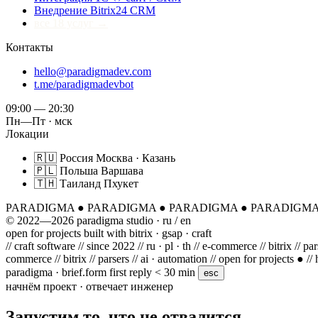
Внедрение Bitrix24 CRM
все 18 услуг →
Контакты
hello@paradigmadev.com
t.me/paradigmadevbot
09:00 — 20:30
Пн—Пт · мск
Локации
🇷🇺
Россия
Москва · Казань
🇵🇱
Польша
Варшава
🇹🇭
Таиланд
Пхукет
PARADIGMA
●
PARADIGMA
●
PARADIGMA
●
PARADIGM
© 2022—2026 paradigma studio · ru / en
open for projects
built with bitrix · gsap · craft
// craft software
// since 2022
// ru · pl · th
// e-commerce
// bitrix
// pa
commerce
// bitrix
// parsers
// ai · automation
// open for projects ●
//
paradigma · brief.form
first reply < 30 min
esc
начнём проект · отвечает инженер
Запустим
то, что не отвалится.