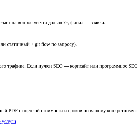
чает на вопрос «и что дальше?», финал — заявка.
и статичный + git-flow по запросу).
ного трафика. Если нужен SEO — корпсайт или программное SEO
нный PDF с оценкой стоимости и сроков по вашему конкретному 
е услуги