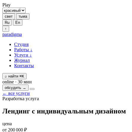
Play
свет
тьма
Ru
En
↑
paradigma
Студия
Работы
↓
Услуги
↓
Журнал
Контакты
⌕
найти
⌘K
online · 30 мин
обсудить →
← все услуги
Разработка
услуга
Лендинг с индивидуальным дизайном
цена
от
200 000
₽