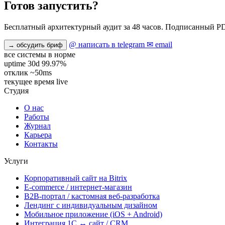
Готов
запустить?
Бесплатный архитектурный аудит за 48 часов. Подписанный PD
@ написать в telegram
✉ email
→ обсудить бриф
все системы
в норме
uptime 30d
99.97%
отклик
~50ms
текущее время
live
Студия
О нас
Работы
Журнал
Карьера
Контакты
Услуги
Корпоративный сайт на Bitrix
E-commerce / интернет-магазин
B2B-портал / кастомная веб-разработка
Лендинг с индивидуальным дизайном
Мобильное приложение (iOS + Android)
Интеграция 1С ↔ сайт / CRM