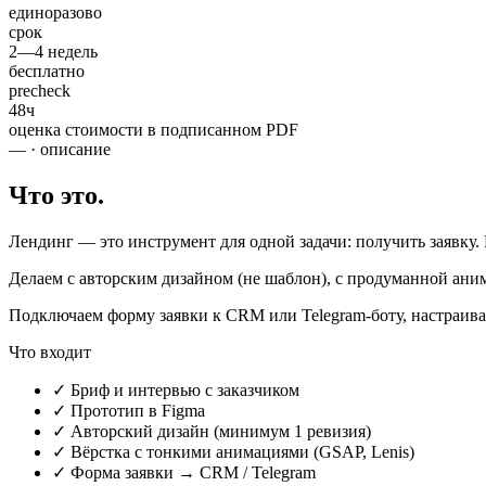
единоразово
срок
2—4
недель
бесплатно
precheck
48ч
оценка стоимости в подписанном PDF
— · описание
Что это.
Лендинг — это инструмент для одной задачи: получить заявку. 
Делаем с авторским дизайном (не шаблон), с продуманной аним
Подключаем форму заявки к CRM или Telegram-боту, настраива
Что входит
✓
Бриф и интервью с заказчиком
✓
Прототип в Figma
✓
Авторский дизайн (минимум 1 ревизия)
✓
Вёрстка с тонкими анимациями (GSAP, Lenis)
✓
Форма заявки → CRM / Telegram