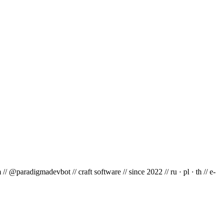
m
// @paradigmadevbot
// craft software
// since 2022
// ru · pl · th
// e-