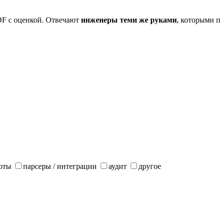
DF с оценкой. Отвечают
инженеры теми же руками
, которыми п
боты
парсеры / интеграции
аудит
другое