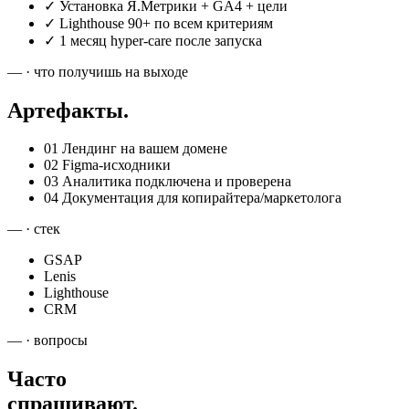
✓
Установка Я.Метрики + GA4 + цели
✓
Lighthouse 90+ по всем критериям
✓
1 месяц hyper-care после запуска
— · что получишь на выходе
Артефакты.
01
Лендинг на вашем домене
02
Figma-исходники
03
Аналитика подключена и проверена
04
Документация для копирайтера/маркетолога
— · стек
GSAP
Lenis
Lighthouse
CRM
— · вопросы
Часто
спрашивают.