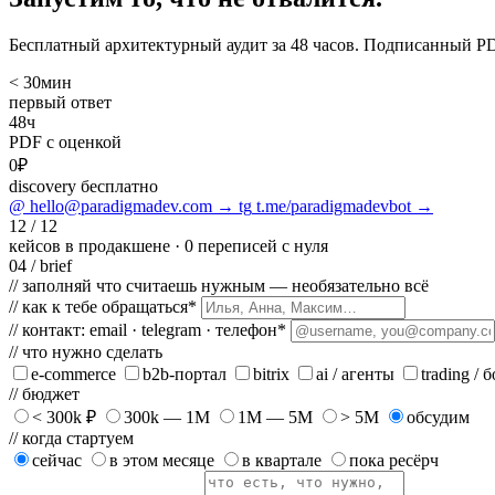
Бесплатный архитектурный аудит за 48 часов. Подписанный P
< 30
мин
первый ответ
48
ч
PDF с оценкой
0
₽
discovery бесплатно
@
hello@paradigmadev.com
→
tg
t.me/paradigmadevbot
→
12 / 12
кейсов в продакшене · 0 переписей с нуля
04 / brief
// заполняй что считаешь нужным — необязательно всё
// как к тебе обращаться
*
// контакт: email · telegram · телефон
*
// что нужно сделать
e-commerce
b2b-портал
bitrix
ai / агенты
trading / 
// бюджет
< 300k ₽
300k — 1M
1M — 5M
> 5M
обсудим
// когда стартуем
сейчас
в этом месяце
в квартале
пока ресёрч