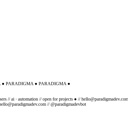
A
●
PARADIGMA
●
PARADIGMA
●
rsers
// ai · automation
// open for projects ●
// hello@paradigmadev.co
 hello@paradigmadev.com
// @paradigmadevbot