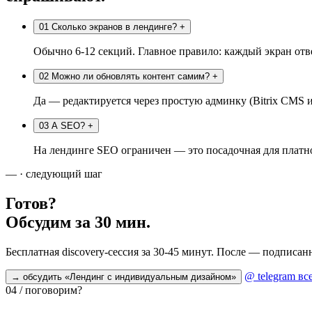
01
Сколько экранов в лендинге?
+
Обычно 6-12 секций. Главное правило: каждый экран отве
02
Можно ли обновлять контент самим?
+
Да — редактируется через простую админку (Bitrix CMS ил
03
А SEO?
+
На лендинге SEO ограничен — это посадочная для плат
— · следующий шаг
Готов?
Обсудим за 30 мин.
Бесплатная discovery-сессия за 30-45 минут. После — подписа
@ telegram
вс
→ обсудить «Лендинг с индивидуальным дизайном»
04 / поговорим?